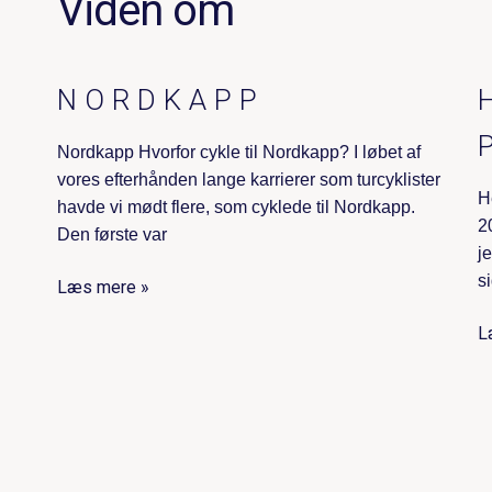
Viden om
NORDKAPP
Nordkapp Hvorfor cykle til Nordkapp? I løbet af
vores efterhånden lange karrierer som turcyklister
H
havde vi mødt flere, som cyklede til Nordkapp.
2
Den første var
j
s
Læs mere »
L