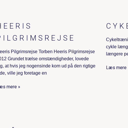
HEERIS
CYK
PILGRIMSREJSE
Cykeltræn
cykle længe
eeris Pilgrimsrejse Torben Heeris Pilgrimsrejse
længere per
012 Grundet trælse omstændigheder, lovede
eg, at hvis jeg nogensinde kom ud på den rigtige
Læs mere 
ide, ville jeg foretage en
æs mere »