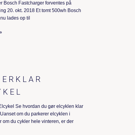
r Bosch Fastcharger forventes på
ing 20. okt. 2018 Et tomt 500wh Bosch
 nu lades op til
»
TERKLAR
YKEL
 Elcykel Se hvordan du gør elcyklen klar
n Uanset om du parkerer elcyklen i
er om du cykler hele vinteren, er der