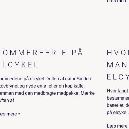
Læs mere 
SOMMERFERIE PÅ
HVO
ELCYKEL
MAN
ELC
ommerferie på elcykel Duften af natur Sidde i
kovbrynet og nyde en øl eller en kop kaffe,
Hvor langt
ammen med den medbragte madpakke. Mærke
bestemmer 
uften af
batteriet,
på elcykel.
æs mere »
Læs mere 