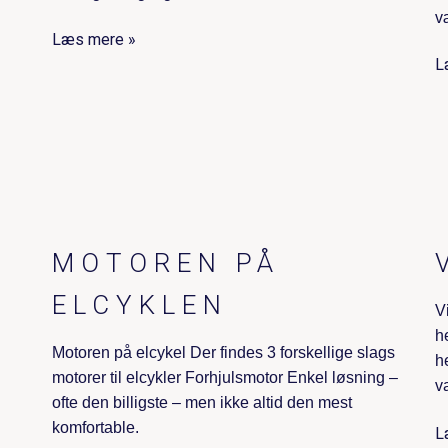
v
Læs mere »
L
MOTOREN PÅ
ELCYKLEN
V
h
Motoren på elcykel Der findes 3 forskellige slags
h
motorer til elcykler Forhjulsmotor Enkel løsning –
v
ofte den billigste – men ikke altid den mest
komfortable.
L