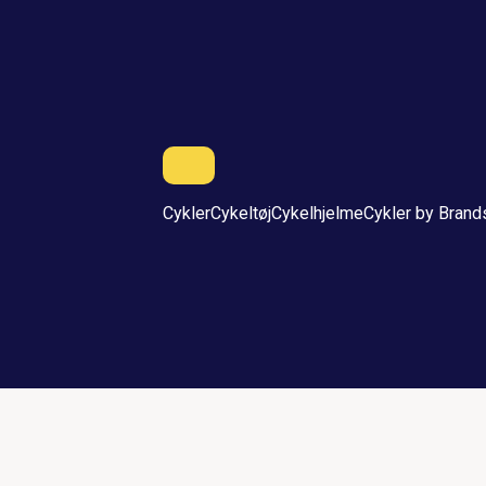
Cykler
Cykeltøj
Cykelhjelme
Cykler by Brand