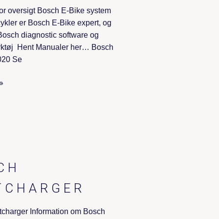
r oversigt Bosch E-Bike system
cykler er Bosch E-Bike expert, og
osch diagnostic software og
rktøj Hent Manualer her… Bosch
020 Se
»
CH
TCHARGER
charger Information om Bosch