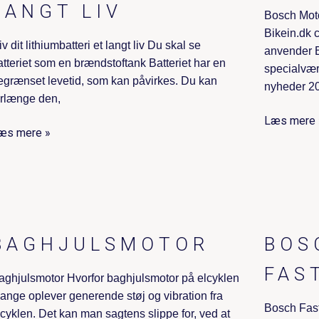
LANGT LIV
Bosch Moto
Bikein.dk 
iv dit lithiumbatteri et langt liv Du skal se
anvender B
atteriet som en brændstoftank Batteriet har en
specialvæ
egrænset levetid, som kan påvirkes. Du kan
nyheder 2
orlænge den,
Læs mere 
æs mere »
BAGHJULSMOTOR
BOS
FAS
aghjulsmotor Hvorfor baghjulsmotor på elcyklen
ange oplever generende støj og vibration fra
Bosch Fast
lcyklen. Det kan man sagtens slippe for, ved at