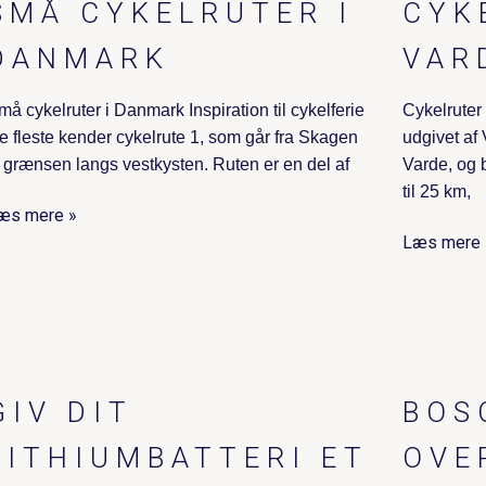
SMÅ CYKELRUTER I
CYK
DANMARK
VAR
må cykelruter i Danmark Inspiration til cykelferie
Cykelruter
e fleste kender cykelrute 1, som går fra Skagen
udgivet a
il grænsen langs vestkysten. Ruten er en del af
Varde, og b
til 25 km,
æs mere »
Læs mere 
GIV DIT
BOS
LITHIUMBATTERI ET
OVE