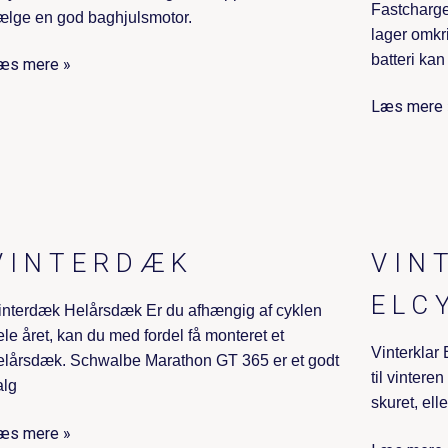
Fastcharge
ælge en god baghjulsmotor.
lager omkr
batteri kan
æs mere »
Læs mere 
VINTERDÆK
VIN
ELC
interdæk Helårsdæk Er du afhængig af cyklen
ele året, kan du med fordel få monteret et
Vinterklar
elårsdæk. Schwalbe Marathon GT 365 er et godt
til vintere
alg
skuret, ell
æs mere »