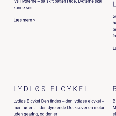
lys i lygterne – så skift batteri i tide. Lygterne skal
kunne ses
G
Læs mere »
b
b
f
L
LYDLØS ELCYKEL
Lydløs Elcykel Den findes – den lydløse elcykel –
B
men hører til i den dyre ende Det kræver en motor
M
uden gearing, og den er
e