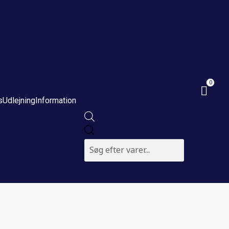
0
s
Udlejning
Information