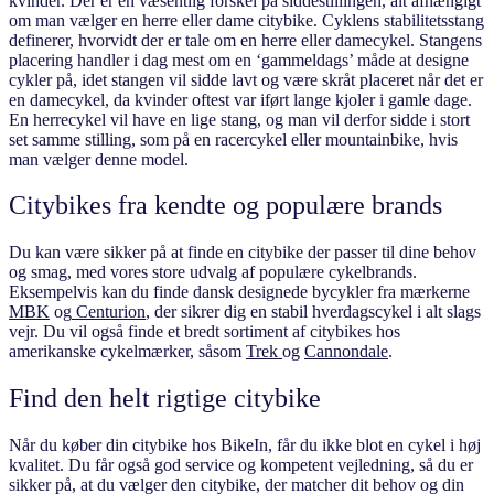
kvinder. Der er en væsentlig forskel på siddestillingen, alt afhængigt
om man vælger en herre eller dame citybike. Cyklens stabilitetsstang
definerer, hvorvidt der er tale om en herre eller damecykel. Stangens
placering handler i dag mest om en ‘gammeldags’ måde at designe
cykler på, idet stangen vil sidde lavt og være skråt placeret når det er
en damecykel, da kvinder oftest var iført lange kjoler i gamle dage.
En herrecykel vil have en lige stang, og man vil derfor sidde i stort
set samme stilling, som på en racercykel eller mountainbike, hvis
man vælger denne model.
Citybikes fra kendte og populære brands
Du kan være sikker på at finde en citybike der passer til dine behov
og smag, med vores store udvalg af populære cykelbrands.
Eksempelvis kan du finde dansk designede bycykler fra mærkerne
MBK
og
Centurion
, der sikrer dig en stabil hverdagscykel i alt slags
vejr. Du vil også finde et bredt sortiment af citybikes hos
amerikanske cykelmærker, såsom
Trek
og
Cannondale
.
Find den helt rigtige citybike
Når du køber din citybike hos BikeIn, får du ikke blot en cykel i høj
kvalitet. Du får også god service og kompetent vejledning, så du er
sikker på, at du vælger den citybike, der matcher dit behov og din