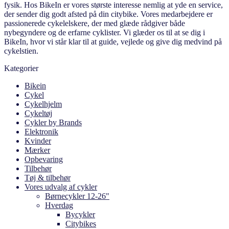
fysik. Hos BikeIn er vores største interesse nemlig at yde en service,
der sender dig godt afsted på din citybike. Vores medarbejdere er
passionerede cykelelskere, der med glæde rådgiver både
nybegyndere og de erfarne cyklister. Vi glæder os til at se dig i
BikeIn, hvor vi står klar til at guide, vejlede og give dig medvind på
cykelstien.
Kategorier
Bikein
Cykel
Cykelhjelm
Cykeltøj
Cykler by Brands
Elektronik
Kvinder
Mærker
Opbevaring
Tilbehør
Tøj & tilbehør
Vores udvalg af cykler
Børnecykler 12-26"
Hverdag
Bycykler
Citybikes