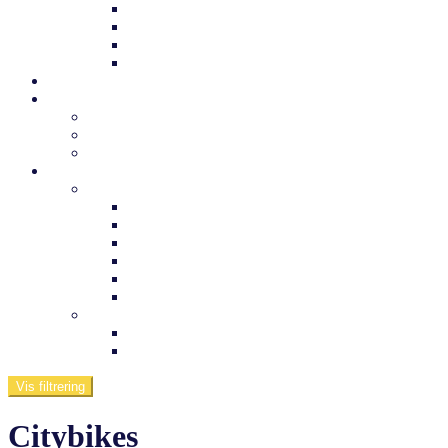
Trek børnecykel
Norden børnecykel
MBK Børnecykel
Vii børnecykel
Det sker
Udlejning
Cykelkufferter til udlejning
Cykeludlejning
Værktøj og tuning
Information
Butikken
Om os
Medarbejdere
Ofte stillede spørgsmål
Arnfreds cykelcenter
Kontakt os
Værksted
Viden om
Dæktryk
Køb af elcykel
Vis filtrering
Citybikes