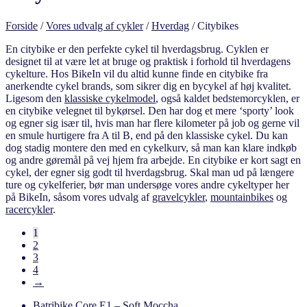
Forside
/
Vores udvalg af cykler
/
Hverdag
/
Citybikes
En citybike er den perfekte cykel til hverdagsbrug. Cyklen er
designet til at være let at bruge og praktisk i forhold til hverdagens
cykelture. Hos BikeIn vil du altid kunne finde en citybike fra
anerkendte cykel brands, som sikrer dig en bycykel af høj kvalitet.
Ligesom den
klassiske cykelmodel
, også kaldet bedstemorcyklen, er
en citybike velegnet til bykørsel. Den har dog et mere ‘sporty’ look
og egner sig især til, hvis man har flere kilometer på job og gerne vil
en smule hurtigere fra A til B, end på den klassiske cykel. Du kan
dog stadig montere den med en cykelkurv, så man kan klare indkøb
og andre gøremål på vej hjem fra arbejde. En citybike er kort sagt en
cykel, der egner sig godt til hverdagsbrug. Skal man ud på længere
ture og cykelferier, bør man undersøge vores andre cykeltyper her
på BikeIn, såsom vores udvalg af
gravelcykler
,
mountainbikes
og
racercykler
.
1
2
3
4
→
Batribike Core E1 – Soft Moccha