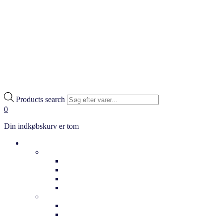
Products search
0
Din indkøbskurv er tom
Cykler
Hverdag
Citybikes
Klassiske cykler
Bycykler
Ladcykler
Elcykler
Dame elcykler
Herre elcykler