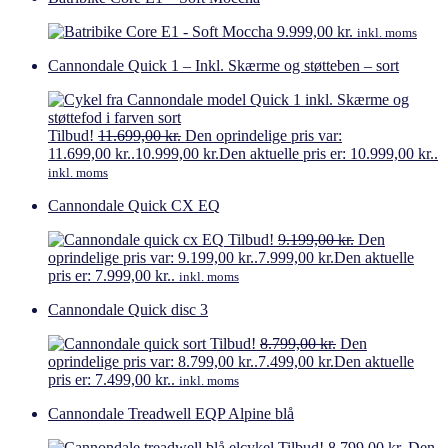
9.999,00
kr.
inkl. moms
Cannondale Quick 1 – Inkl. Skærme og støtteben – sort
Tilbud!
11.699,00
kr.
Den oprindelige pris var:
11.699,00 kr..
10.999,00
kr.
Den aktuelle pris er: 10.999,00 kr..
inkl. moms
Cannondale Quick CX EQ
Tilbud!
9.199,00
kr.
Den
oprindelige pris var: 9.199,00 kr..
7.999,00
kr.
Den aktuelle
pris er: 7.999,00 kr..
inkl. moms
Cannondale Quick disc 3
Tilbud!
8.799,00
kr.
Den
oprindelige pris var: 8.799,00 kr..
7.499,00
kr.
Den aktuelle
pris er: 7.499,00 kr..
inkl. moms
Cannondale Treadwell EQP Alpine blå
Tilbud!
8.799,00
kr.
Den