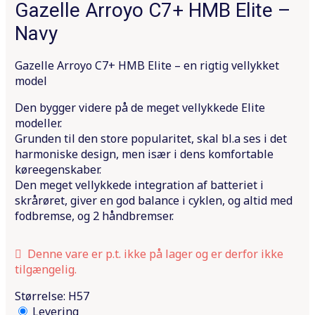
Gazelle Arroyo C7+ HMB Elite –
Gazelle elcykler
Navy
Trek elcyker
Gazelle Arroyo C7+ HMB Elite – en rigtig vellykket
model
Winther elcykler
Den bygger videre på de meget vellykkede Elite
modeller.
MBK elcykler
Grunden til den store popularitet, skal bl.a ses i det
harmoniske design, men især i dens komfortable
Koga elcykler
køreegenskaber.
Den meget vellykkede integration af batteriet i
skrårøret, giver en god balance i cyklen, og altid med
fodbremse, og 2 håndbremser.
Denne vare er p.t. ikke på lager og er derfor ikke
tilgængelig.
Størrelse: H57
Levering