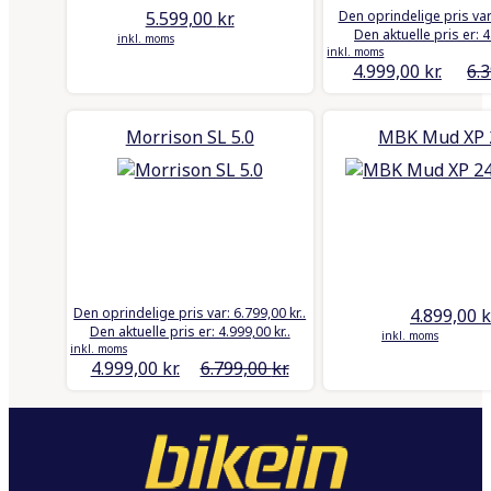
5.599,00
kr.
Den oprindelige pris var:
Den aktuelle pris er: 4
inkl. moms
inkl. moms
4.999,00
kr.
6.
Morrison SL 5.0
Den oprindelige pris var: 6.799,00 kr..
4.899,00
k
Den aktuelle pris er: 4.999,00 kr..
inkl. moms
inkl. moms
4.999,00
kr.
6.799,00
kr.