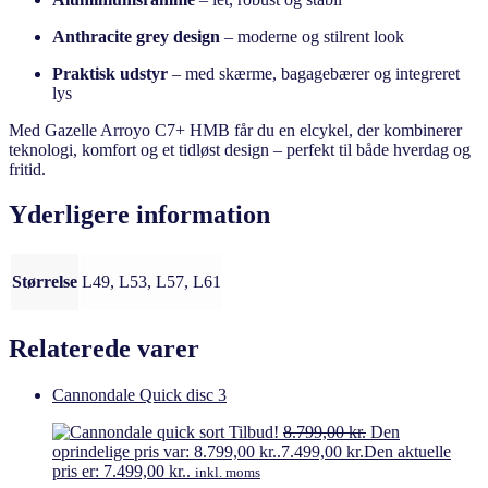
Anthracite grey design
– moderne og stilrent look
Praktisk udstyr
– med skærme, bagagebærer og integreret
lys
Med Gazelle Arroyo C7+ HMB får du en elcykel, der kombinerer
teknologi, komfort og et tidløst design – perfekt til både hverdag og
fritid.
Yderligere information
Størrelse
L49, L53, L57, L61
Relaterede varer
Cannondale Quick disc 3
Tilbud!
8.799,00
kr.
Den
oprindelige pris var: 8.799,00 kr..
7.499,00
kr.
Den aktuelle
pris er: 7.499,00 kr..
inkl. moms