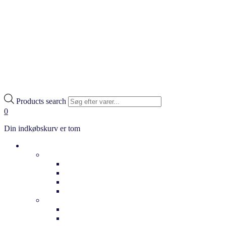
Products search
0
Din indkøbskurv er tom
Cykler
Hverdag
Citybikes
Klassiske cykler
Bycykler
Ladcykler
Elcykler
Dame elcykler
Herre elcykler