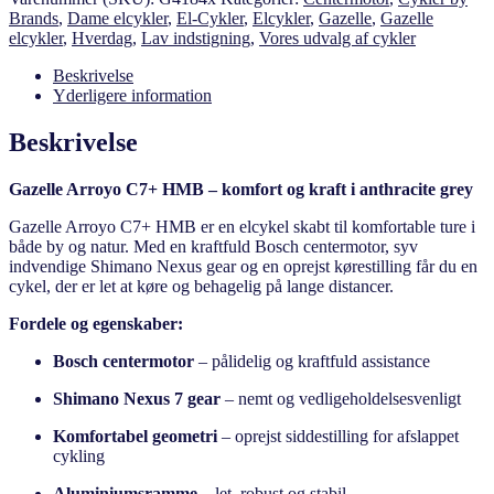
Brands
,
Dame elcykler
,
El-Cykler
,
Elcykler
,
Gazelle
,
Gazelle
elcykler
,
Hverdag
,
Lav indstigning
,
Vores udvalg af cykler
Beskrivelse
Yderligere information
Beskrivelse
Gazelle Arroyo C7+ HMB – komfort og kraft i anthracite grey
Gazelle Arroyo C7+ HMB er en elcykel skabt til komfortable ture i
både by og natur. Med en kraftfuld Bosch centermotor, syv
indvendige Shimano Nexus gear og en oprejst kørestilling får du en
cykel, der er let at køre og behagelig på lange distancer.
Fordele og egenskaber:
Bosch centermotor
– pålidelig og kraftfuld assistance
Shimano Nexus 7 gear
– nemt og vedligeholdelsesvenligt
Komfortabel geometri
– oprejst siddestilling for afslappet
cykling
Aluminiumsramme
– let, robust og stabil