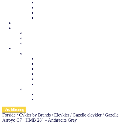
Trek børnecykel
Norden børnecykel
MBK Børnecykel
Vii børnecykel
Det sker
Udlejning
Cykelkufferter til udlejning
Cykeludlejning
Værktøj og tuning
Information
Butikken
Om os
Medarbejdere
Ofte stillede spørgsmål
Arnfreds cykelcenter
Kontakt os
Værksted
Viden om
Dæktryk
Køb af elcykel
Vis filtrering
Forside
/
Cykler by Brands
/
Elcykler
/
Gazelle elcykler
/
Gazelle
Arroyo C7+ HMB 28″ – Anthracite Grey