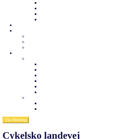
Trek børnecykel
Norden børnecykel
MBK Børnecykel
Vii børnecykel
Det sker
Udlejning
Cykelkufferter til udlejning
Cykeludlejning
Værktøj og tuning
Information
Butikken
Om os
Medarbejdere
Ofte stillede spørgsmål
Arnfreds cykelcenter
Kontakt os
Værksted
Viden om
Dæktryk
Køb af elcykel
Vis filtrering
Cykelsko landevej