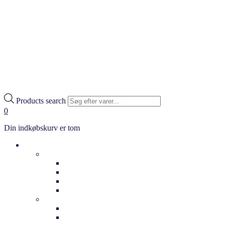
Products search
0
Din indkøbskurv er tom
Cykler
Hverdag
Citybikes
Klassiske cykler
Bycykler
Ladcykler
Elcykler
Dame elcykler
Herre elcykler