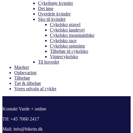
Cykeltrøje kvinder
Det løse
Overdele kvinder
Sko til kvinder
Cykelsko gravel
Cykelsko landevej
Cykelsko mountainbike
Cykelsko race
Cykelsko spinning
Tilbehør til cykelsko
Vintercykelsko
Til hovedet
Mærker
Opbevaring
Tilbehør
Tøj & tilbehør
Vores udvalg af cykler
Kontakt Varde + online
Tlf: +45 7060 2417
Mail: info@bikein.dk