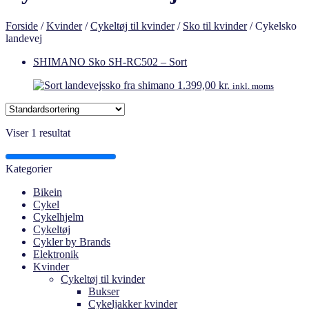
Forside
/
Kvinder
/
Cykeltøj til kvinder
/
Sko til kvinder
/
Cykelsko
landevej
SHIMANO Sko SH-RC502 – Sort
1.399,00
kr.
inkl. moms
Viser 1 resultat
Kategorier
Bikein
Cykel
Cykelhjelm
Cykeltøj
Cykler by Brands
Elektronik
Kvinder
Cykeltøj til kvinder
Bukser
Cykeljakker kvinder