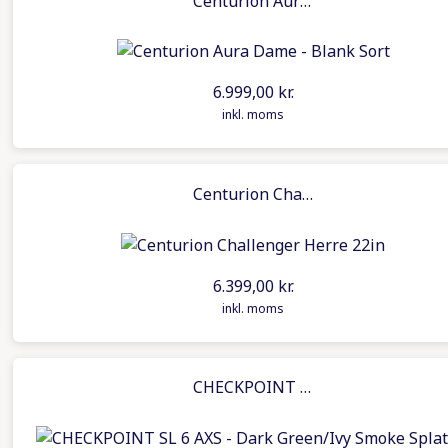
Centurion Aura Dame – Blank Sort
Gazelle elcykler
Trek elcyker
6.999,00
kr.
inkl. moms
Winther elcykler
MBK elcykler
Centurion Challenger Herre 22in
Koga elcykler
6.399,00
kr.
inkl. moms
CHECKPOINT SL 6 AXS – Dark Green/Ivy Smoke Splatter