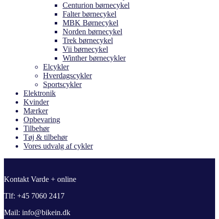
Centurion børnecykel
Falter børnecykel
MBK Børnecykel
Norden børnecykel
Trek børnecykel
Vii børnecykel
Winther børnecykler
Elcykler
Hverdagscykler
Sportscykler
Elektronik
Kvinder
Mærker
Opbevaring
Tilbehør
Tøj & tilbehør
Vores udvalg af cykler
Kontakt Varde + online
Tlf: +45 7060 2417
Mail: info@bikein.dk