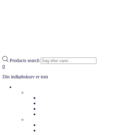
Products search
0
Din indkøbskurv er tom
Cykler
Hverdag
Citybikes
Klassiske cykler
Bycykler
Ladcykler
Elcykler
Dame elcykler
Herre elcykler