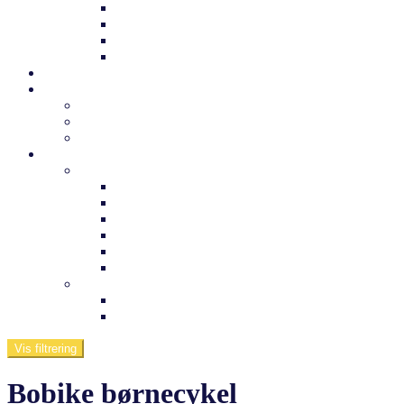
Trek børnecykel
Norden børnecykel
MBK Børnecykel
Vii børnecykel
Det sker
Udlejning
Cykelkufferter til udlejning
Cykeludlejning
Værktøj og tuning
Information
Butikken
Om os
Medarbejdere
Ofte stillede spørgsmål
Arnfreds cykelcenter
Kontakt os
Værksted
Viden om
Dæktryk
Køb af elcykel
Vis filtrering
Bobike børnecykel