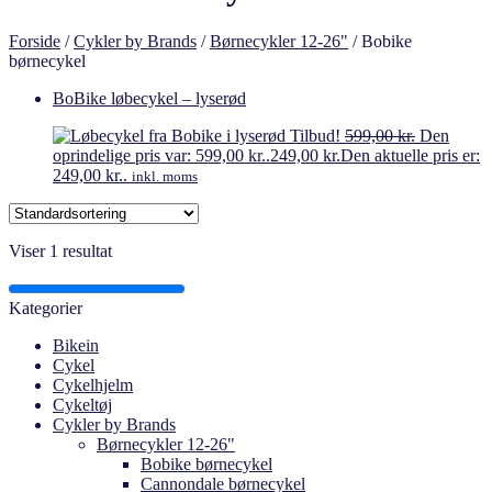
Forside
/
Cykler by Brands
/
Børnecykler 12-26"
/
Bobike
børnecykel
BoBike løbecykel – lyserød
Tilbud!
599,00
kr.
Den
oprindelige pris var: 599,00 kr..
249,00
kr.
Den aktuelle pris er:
249,00 kr..
inkl. moms
Viser 1 resultat
Kategorier
Bikein
Cykel
Cykelhjelm
Cykeltøj
Cykler by Brands
Børnecykler 12-26"
Bobike børnecykel
Cannondale børnecykel