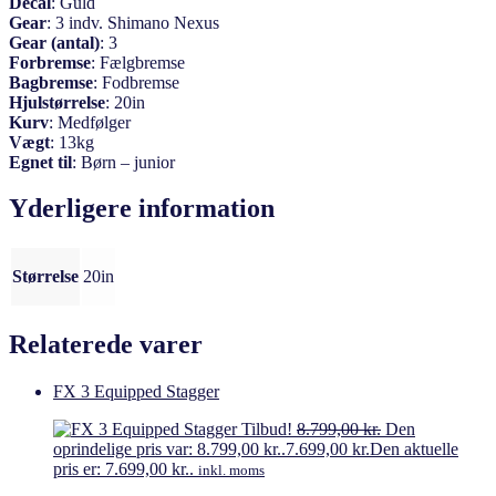
Decal
:
Guld
Gear
:
3 indv. Shimano Nexus
Gear
(antal)
:
3
Forbremse
:
Fælgbremse
Bagbremse
:
Fodbremse
Hjulstørrelse
:
20in
Kurv
:
Medfølger
Vægt
:
13kg
Egnet til
:
Børn – junior
Yderligere information
Størrelse
20in
Relaterede varer
FX 3 Equipped Stagger
Tilbud!
8.799,00
kr.
Den
oprindelige pris var: 8.799,00 kr..
7.699,00
kr.
Den aktuelle
pris er: 7.699,00 kr..
inkl. moms