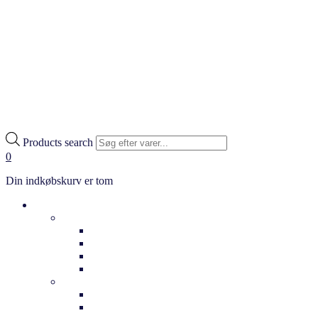
Products search
0
Din indkøbskurv er tom
Cykler
Hverdag
Citybikes
Klassiske cykler
Bycykler
Ladcykler
Elcykler
Dame elcykler
Herre elcykler