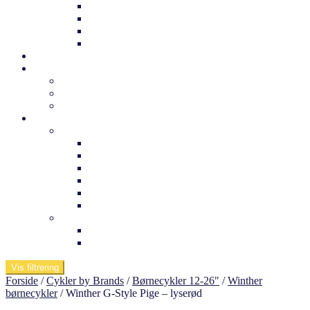
Trek børnecykel
Norden børnecykel
MBK Børnecykel
Vii børnecykel
Det sker
Udlejning
Cykelkufferter til udlejning
Cykeludlejning
Værktøj og tuning
Information
Butikken
Om os
Medarbejdere
Ofte stillede spørgsmål
Arnfreds cykelcenter
Kontakt os
Værksted
Viden om
Dæktryk
Køb af elcykel
Vis filtrering
Forside
/
Cykler by Brands
/
Børnecykler 12-26"
/
Winther
børnecykler
/
Winther G-Style Pige – lyserød