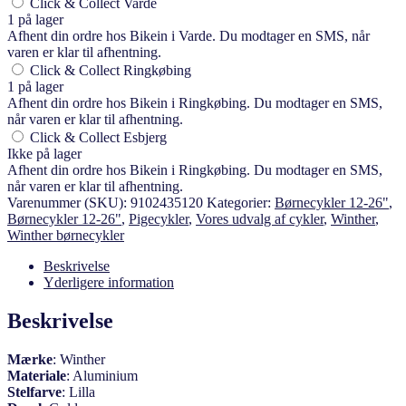
Click & Collect Varde
1 på lager
Afhent din ordre hos Bikein i Varde. Du modtager en SMS, når
varen er klar til afhentning.
Click & Collect Ringkøbing
1 på lager
Afhent din ordre hos Bikein i Ringkøbing. Du modtager en SMS,
når varen er klar til afhentning.
Click & Collect Esbjerg
Ikke på lager
Afhent din ordre hos Bikein i Ringkøbing. Du modtager en SMS,
når varen er klar til afhentning.
Varenummer (SKU):
9102435120
Kategorier:
Børnecykler 12-26"
,
Børnecykler 12-26"
,
Pigecykler
,
Vores udvalg af cykler
,
Winther
,
Winther børnecykler
Beskrivelse
Yderligere information
Beskrivelse
Mærke
:
Winther
Materiale
:
Aluminium
Stelfarve
:
Lilla