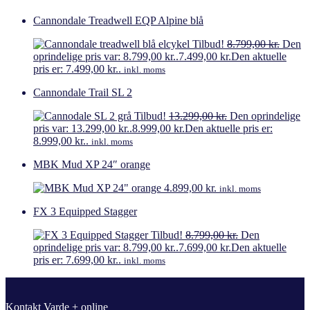
Cannondale Treadwell EQP Alpine blå
Tilbud!
8.799,00
kr.
Den
oprindelige pris var: 8.799,00 kr..
7.499,00
kr.
Den aktuelle
pris er: 7.499,00 kr..
inkl. moms
Cannondale Trail SL 2
Tilbud!
13.299,00
kr.
Den oprindelige
pris var: 13.299,00 kr..
8.999,00
kr.
Den aktuelle pris er:
8.999,00 kr..
inkl. moms
MBK Mud XP 24″ orange
4.899,00
kr.
inkl. moms
FX 3 Equipped Stagger
Tilbud!
8.799,00
kr.
Den
oprindelige pris var: 8.799,00 kr..
7.699,00
kr.
Den aktuelle
pris er: 7.699,00 kr..
inkl. moms
Kontakt Varde + online