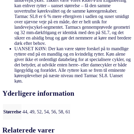
landevejscykler. Takket være vores Rider-First Engineering
kan enhver rytter – uanset størrelse – få den samme
uovertrufne kørekvalitet og de samme køreegenskaber.
Tarmac SL8 er 6 % mere eftergiven i sadlen og suser smidigt
over ujævne veje på en måde, der er helt unik for
landevejscykel-segmentet. Tarmacs gennemprøvede geometri
og 32 mm-dækfrigang er identisk med den på SL7, og det
sikrer en alsidig brug og gør det nemmere at køre med bredere
dæk efter behov.
UANSET KØN: Der kan være større forskel på to mandlige
ryttere end på en mandlig og en kvindelig rytter. Køn alene
giver ikke et ordentligt databelæg for at specialisere cykler, og
det betyder, at udvikle enten herre- eller damecykler er både
ligegyldig og forældet. Alle ryttere kan se frem til eminente
køreoplevelser på næste niveau med Tarmac SL8. Uanset
køn.
Yderligere information
Størrelse
44, 49, 52, 54, 56, 58, 61
Relaterede varer