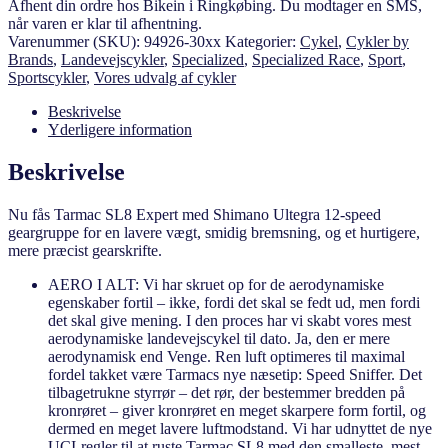
Afhent din ordre hos Bikein i Ringkøbing. Du modtager en SMS,
når varen er klar til afhentning.
Varenummer (SKU):
94926-30xx
Kategorier:
Cykel
,
Cykler by
Brands
,
Landevejscykler
,
Specialized
,
Specialized Race
,
Sport
,
Sportscykler
,
Vores udvalg af cykler
Beskrivelse
Yderligere information
Beskrivelse
Nu fås Tarmac SL8 Expert med Shimano Ultegra 12-speed
geargruppe for en lavere vægt, smidig bremsning, og et hurtigere,
mere præcist gearskrifte.
AERO I ALT: Vi har skruet op for de aerodynamiske
egenskaber fortil – ikke, fordi det skal se fedt ud, men fordi
det skal give mening. I den proces har vi skabt vores mest
aerodynamiske landevejscykel til dato. Ja, den er mere
aerodynamisk end Venge. Ren luft optimeres til maximal
fordel takket være Tarmacs nye næsetip: Speed Sniffer. Det
tilbagetrukne styrrør – det rør, der bestemmer bredden på
kronrøret – giver kronrøret en meget skarpere form fortil, og
dermed en meget lavere luftmodstand. Vi har udnyttet de nye
UCI-regler til at ruste Tarmac SL8 med den smalleste, mest