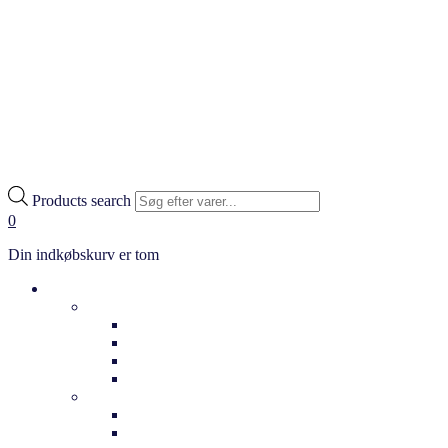
Products search
0
Din indkøbskurv er tom
Cykler
Hverdag
Citybikes
Klassiske cykler
Bycykler
Ladcykler
Elcykler
Dame elcykler
Herre elcykler