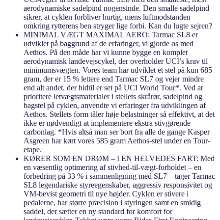
aerodynamiske sadelpind nogensinde. Den smalle sadelpind
sikrer, at cyklen forbliver hurtig, mens luftmodstanden
omkring rytterens ben stryger lige forbi. Kan du lugte sejren?
MINIMAL VÆGT MAXIMAL AERO: Tarmac SL8 er
udviklet på baggrund af de erfaringer, vi gjorde os med
Aethos. På den måde har vi kunne bygge en komplet
aerodynamisk landevejscykel, der overholder UCI’s krav til
minimumsvægten. Vores team har udviklet et stel på kun 685
gram, der er 15 % lettere end Tarmac SL7 og vejer mindre
end alt andet, der hidtil er set på UCI World Tour*. Ved at
prioritere letvægtsmaterialer i stellets skrårør, sadelpind og
bagstel på cyklen, anvendte vi erfaringer fra udviklingen af
Aethos. Stellets form tåler høje belastninger så effektivt, at det
ikke er nødvendigt at implementere ekstra stivgørende
carbonlag. *Hvis altså man ser bort fra alle de gange Kasper
Asgreen har kørt vores 585 gram Aethos-stel under en Tour-
etape.
KØRER SOM EN DRØM – I EN HELVEDES FART: Med
en væsentlig optimering af stivhed-til-vægt-forholdet – en
forbedring på 33 % i sammenligning med SL7 – tager Tarmac
SL8 legendariske styreegenskaber, aggressiv responsivitet og
VM-bevist geometri til nye højder. Cyklen er stivere i
pedalerne, har større præcision i styringen samt en smidig
saddel, der sætter en ny standard for komfort for