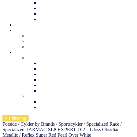
Trek børnecykel
Norden børnecykel
MBK Børnecykel
Vii børnecykel
Det sker
Udlejning
Cykelkufferter til udlejning
Cykeludlejning
Værktøj og tuning
Information
Butikken
Om os
Medarbejdere
Ofte stillede spørgsmål
Arnfreds cykelcenter
Kontakt os
Værksted
Viden om
Dæktryk
Køb af elcykel
Vis filtrering
Forside
/
Cykler by Brands
/
Sportscykler
/
Specialized Race
/
Specialized TARMAC SL8 EXPERT DI2 – Gloss Obsidian
Metallic / Reflex Super Red Pearl Over White