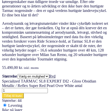
køreegenskaber man tidligere troede var umulige. Efter otte
generationer og to årtiers udvikling er den ikke bare den hurtigste
Tarmac nogensinde – den er også verdens hurtigste landevejscykel.
Er dine ben klar til det?
Aerodynamik og letvægtsmaterialer vinder ikke cykelløb isoleret set
– det er farten, der gør forskellen. Og for at opnå dén kræver det en
kompromisløs sammensætning af aerodynamik, letvægt, stivhed og
smidighed. Baseret på løbssimuleringer med data fra den virkelig
verden forsikrer vores Ride Science-hold, at Tarmac SL8 er den
hurtigste landevejscykel, der nogensinde er skabt til de ruter, der
virkelig betyder noget – 16,6 sekunder hurtigere over 40 km, 128
sekunder hurtigere over Milan San Remo, og 20 sekunder hurtigere
over den legendariske Tourmalet stigning.
55.490,00
kr.
inkl. moms
Størrelse
Ryd
Specialized TARMAC SL8 EXPERT DI2 - Gloss Obsidian
Metallic / Reflex Super Red Pearl Over White antal
Tilføj til kurv
Størrelse: 44
Levering
Ikke på lager