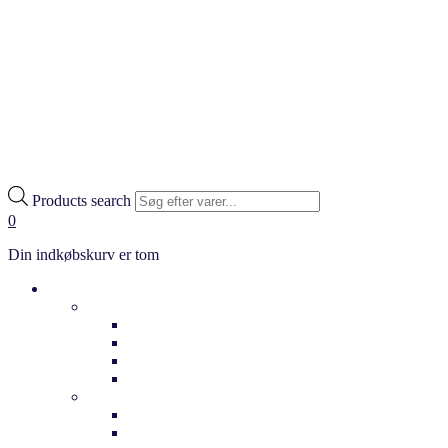
Products search
0
Din indkøbskurv er tom
Cykler
Hverdag
Citybikes
Klassiske cykler
Bycykler
Ladcykler
Elcykler
Dame elcykler
Herre elcykler