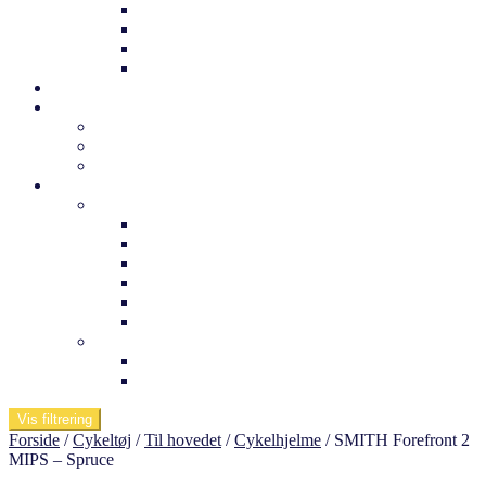
Trek børnecykel
Norden børnecykel
MBK Børnecykel
Vii børnecykel
Det sker
Udlejning
Cykelkufferter til udlejning
Cykeludlejning
Værktøj og tuning
Information
Butikken
Om os
Medarbejdere
Ofte stillede spørgsmål
Arnfreds cykelcenter
Kontakt os
Værksted
Viden om
Dæktryk
Køb af elcykel
Vis filtrering
Forside
/
Cykeltøj
/
Til hovedet
/
Cykelhjelme
/
SMITH Forefront 2
MIPS – Spruce