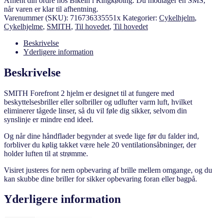
Afhent din ordre hos Bikein i Ringkøbing. Du modtager en SMS,
når varen er klar til afhentning.
Varenummer (SKU):
716736335551x
Kategorier:
Cykelhjelm
,
Cykelhjelme
,
SMITH
,
Til hovedet
,
Til hovedet
Beskrivelse
Yderligere information
Beskrivelse
SMITH Forefront 2 hjelm er designet til at fungere med
beskyttelsesbriller eller solbriller og udlufter varm luft, hvilket
eliminerer tågede linser, så du vil føle dig sikker, selvom din
synslinje er mindre end ideel.
Og når dine håndflader begynder at svede lige før du falder ind,
forbliver du kølig takket være hele 20 ventilationsåbninger, der
holder luften til at strømme.
Visiret justeres for nem opbevaring af brille mellem omgange, og du
kan skubbe dine briller for sikker opbevaring foran eller bagpå.
Yderligere information