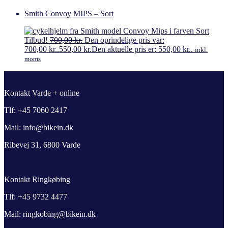
Smith Convoy MIPS – Sort
Tilbud!
700,00
kr.
Den oprindelige pris var:
700,00 kr..
550,00
kr.
Den aktuelle pris er: 550,00 kr..
inkl.
moms
Kontakt Varde + online
Tlf: +45 7060 2417
Mail: info@bikein.dk
Ribevej 31, 6800 Varde
Kontakt Ringkøbing
Tlf: +45 9732 4477
Mail: ringkobing@bikein.dk