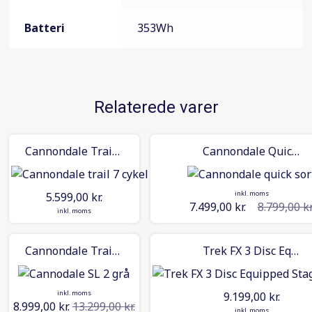
Batteri
353Wh
Relaterede varer
Cannondale Trail 7 – sort
Cannondale Quick disc 3
inkl. moms
5.599,00
kr.
7.499,00
kr.
8.799,00
kr
Den oprindelige 
Den aktuelle pri
inkl. moms
Cannondale Trail SL 2
Trek FX 3 Disc Equipped Stagger
inkl. moms
9.199,00
kr.
8.999,00
kr.
13.299,00
kr.
Den oprindelige pris var: 13.299,00 kr..
Den aktuelle pris er: 8.999,00 kr..
inkl. moms