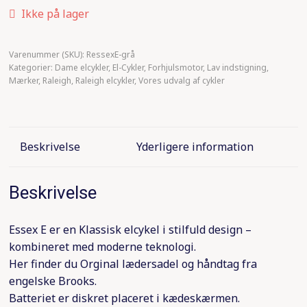
Ikke på lager
Gazelle elcykler
Varenummer (SKU):
RessexE-grå
Trek elcyker
Kategorier:
Dame elcykler
,
El-Cykler
,
Forhjulsmotor
,
Lav indstigning
,
Mærker
,
Raleigh
,
Raleigh elcykler
,
Vores udvalg af cykler
Winther elcykler
MBK elcykler
Beskrivelse
Yderligere information
Koga elcykler
Beskrivelse
Essex E er en Klassisk elcykel i stilfuld design –
kombineret med moderne teknologi.
Her finder du Orginal lædersadel og håndtag fra
engelske Brooks.
Batteriet er diskret placeret i kædeskærmen.