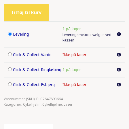
Lazer
Tilføj til kurv
hjelm
Pnut
2.0
1 på lager
Levering
Leveringsmetode vælges ved
Mallow
kassen
Yellow
antal
Click & Collect Varde
Ikke på lager
Click & Collect Ringkøbing
1 på lager
Click & Collect Esbjerg
Ikke på lager
Varenummer (SKU):
BLC2647893664
Kategorier:
Cykelhjelm
,
Cykelhjelme
,
Lazer