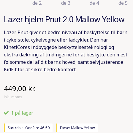
Gazelle elcykler
Lazer hjelm Pnut 2.0 Mallow Yellow
Trek elcyker
Lazer Pnut giver et bedre niveau af beskyttelse til børn
i cykelstole, cykelvogne eller ladcykler. Den har
Winther elcykler
KinetiCores indbyggede beskyttelsesteknologi og
ekstra dækning af tindingerne for at beskytte den mest
MBK elcykler
følsomme del af dit barns hoved, samt selvjusterende
KidFit for at sikre bedre komfort.
Koga elcykler
449,00
kr.
inkl. moms
1 på lager
Størrelse: OneSize 46-50
Farve: Mallow Yellow