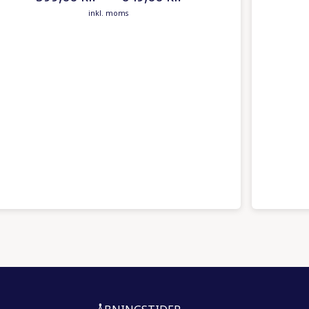
Prisinterval: 599,00 kr. til 649,00 kr.
inkl. moms