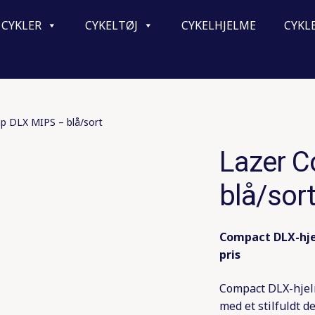
CYKLER
CYKELTØJ
CYKELHJELME
CYKL
p DLX MIPS – blå/sort
Lazer 
blå/sor
Compact DLX-hjel
pris
Compact DLX-hjelm
med et stilfuldt d