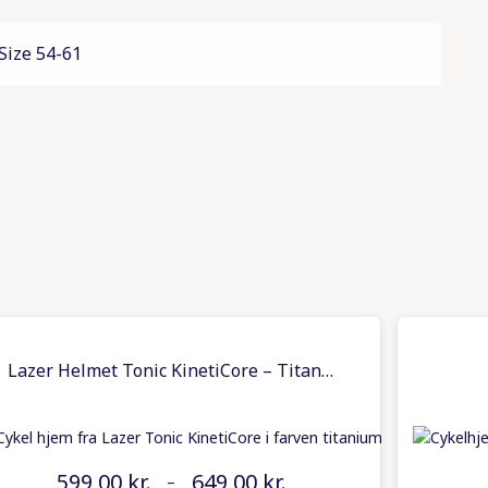
Size 54-61
Lazer Helmet Tonic KinetiCore – Titanium
599,00
kr.
649,00
kr.
–