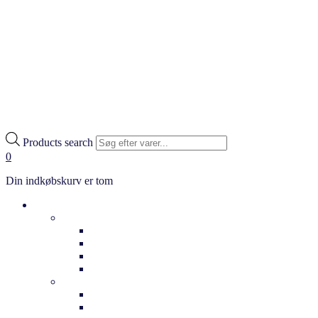
Products search
0
Din indkøbskurv er tom
Cykler
Hverdag
Citybikes
Klassiske cykler
Bycykler
Ladcykler
Elcykler
Dame elcykler
Herre elcykler