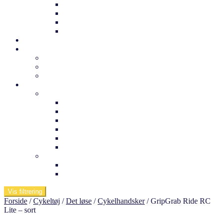
Trek børnecykel
Norden børnecykel
MBK Børnecykel
Vii børnecykel
Det sker
Udlejning
Cykelkufferter til udlejning
Cykeludlejning
Værktøj og tuning
Information
Butikken
Om os
Medarbejdere
Ofte stillede spørgsmål
Arnfreds cykelcenter
Kontakt os
Værksted
Viden om
Dæktryk
Køb af elcykel
Vis filtrering
Forside
/
Cykeltøj
/
Det løse
/
Cykelhandsker
/
GripGrab Ride RC
Lite – sort