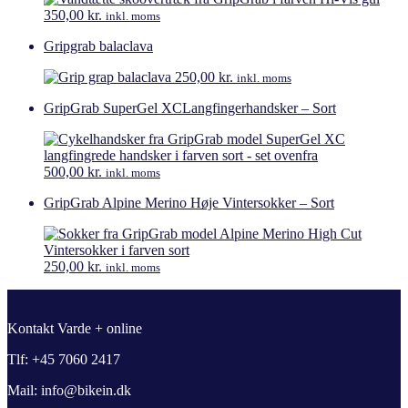
350,00
kr.
inkl. moms
Gripgrab balaclava
250,00
kr.
inkl. moms
GripGrab SuperGel XCLangfingerhandsker – Sort
500,00
kr.
inkl. moms
GripGrab Alpine Merino Høje Vintersokker – Sort
250,00
kr.
inkl. moms
Kontakt Varde + online
Tlf: +45 7060 2417
Mail: info@bikein.dk