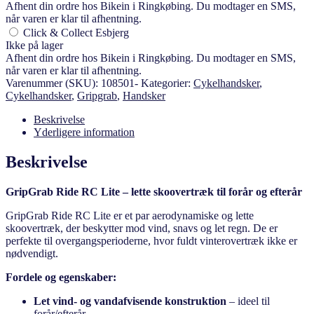
Afhent din ordre hos Bikein i Ringkøbing. Du modtager en SMS,
når varen er klar til afhentning.
Click & Collect Esbjerg
Ikke på lager
Afhent din ordre hos Bikein i Ringkøbing. Du modtager en SMS,
når varen er klar til afhentning.
Varenummer (SKU):
108501-
Kategorier:
Cykelhandsker
,
Cykelhandsker
,
Gripgrab
,
Handsker
Beskrivelse
Yderligere information
Beskrivelse
GripGrab Ride RC Lite – lette skoovertræk til forår og efterår
GripGrab Ride RC Lite er et par aerodynamiske og lette
skoovertræk, der beskytter mod vind, snavs og let regn. De er
perfekte til overgangsperioderne, hvor fuldt vinterovertræk ikke er
nødvendigt.
Fordele og egenskaber:
Let vind- og vandafvisende konstruktion
– ideel til
forår/efterår