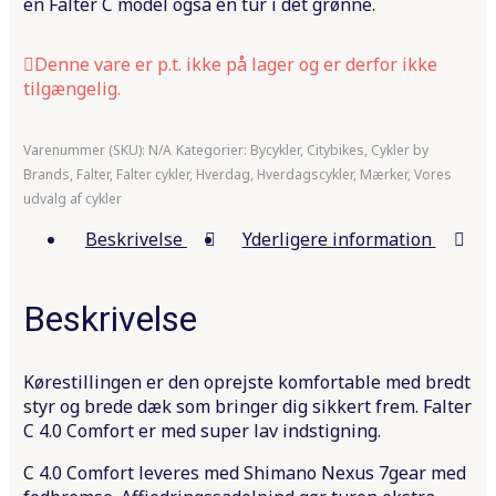
en Falter C model også en tur i det grønne.
Denne vare er p.t. ikke på lager og er derfor ikke
tilgængelig.
Varenummer (SKU):
N/A
Kategorier:
Bycykler
,
Citybikes
,
Cykler by
Brands
,
Falter
,
Falter cykler
,
Hverdag
,
Hverdagscykler
,
Mærker
,
Vores
udvalg af cykler
Beskrivelse
Yderligere information
Beskrivelse
Kørestillingen er den oprejste komfortable med bredt
styr og brede dæk som bringer dig sikkert frem. Falter
C 4.0 Comfort er med super lav indstigning.
C 4.0 Comfort leveres med Shimano Nexus 7gear med