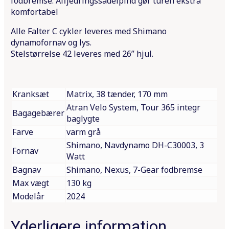
fodbremse. Affjedringssadelpind gør turen ekstra
komfortabel
Alle Falter C cykler leveres med Shimano
dynamofornav og lys.
Stelstørrelse 42 leveres med 26” hjul.
Kranksæt
Matrix, 38 tænder, 170 mm
Atran Velo System, Tour 365 integr
Bagagebærer
baglygte
Farve
varm grå
Shimano, Navdynamo DH-C30003, 3
Fornav
Watt
Bagnav
Shimano, Nexus, 7-Gear fodbremse
Max vægt
130 kg
Modelår
2024
Yderligere information