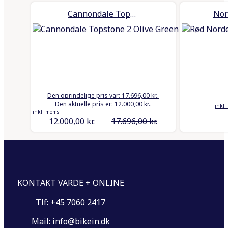
Cannondale Topstone 2 Olive Green
Den oprindelige pris var: 17.696,00 kr..
Den aktuelle pris er: 12.000,00 kr..
inkl
inkl. moms
12.000,00
kr.
17.696,00
kr.
KONTAKT VARDE + ONLINE
Tlf: +45 7060 2417
Mail: info@bikein.dk