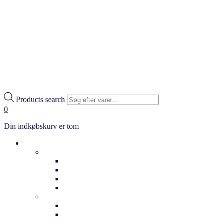
Products search
0
Din indkøbskurv er tom
Cykler
Hverdag
Citybikes
Klassiske cykler
Bycykler
Ladcykler
Elcykler
Dame elcykler
Herre elcykler