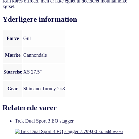
Kan køres offroad, men er ikke egnet til decideret mountainbike
kørsel.
Yderligere information
Farve
Gul
Mærke
Cannondale
Størrelse
XS 27,5"
Gear
Shimano Turney 2×8
Relaterede varer
Trek Dual Sport 3 EQ stagger
7.799,00
kr.
inkl. moms