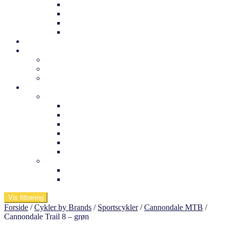
Trek børnecykel
Norden børnecykel
MBK Børnecykel
Vii børnecykel
Det sker
Udlejning
Cykelkufferter til udlejning
Cykeludlejning
Værktøj og tuning
Information
Butikken
Om os
Medarbejdere
Ofte stillede spørgsmål
Arnfreds cykelcenter
Kontakt os
Værksted
Viden om
Dæktryk
Køb af elcykel
Vis filtrering
Forside
/
Cykler by Brands
/
Sportscykler
/
Cannondale MTB
/
Cannondale Trail 8 – grøn