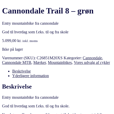
Cannondale Trail 8 – grøn
Entry mountainbike fra cannondale
God til hverdag som f.eks. til og fra skole
5.099,00
kr.
inkl. moms
Ikke på lager
Varenummer (SKU):
C26851M20XS
Kategorier:
Cannondale
,
Cannondale MTB
,
Mærker
,
Mountainbikes
,
Vores udvalg af cykler
Beskrivelse
Yderligere information
Beskrivelse
Entry mountainbike fra cannondale
God til hverdag som f.eks. til og fra skole.