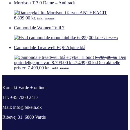
Morrison T 3.0 Dame – Anthracit
6.899,00
kr.
inkl. moms
Cannondale Women Trail 7
6.399,00
kr.
inkl. moms
Cannondale Treadwell EQP Alpine blå
Tilbud!
8.799,00
kr.
Den
oprindelige pris var: 8.799,00 kr..
7.499,00
kr.
Den aktuelle
pris er: 7.499,00 kr..
inkl. moms
Kontakt Varde + online
Tlf: +45 7060 2417
Mail: info@bikein.dk
Ribevej 31, 6800 Varde