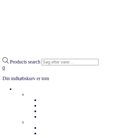
Products search
0
Din indkøbskurv er tom
Cykler
Hverdag
Citybikes
Klassiske cykler
Bycykler
Ladcykler
Elcykler
Dame elcykler
Herre elcykler