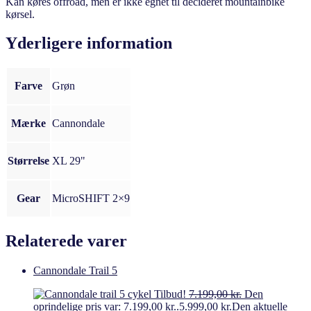
Kan køres offroad, men er ikke egnet til decideret mountainbike
kørsel.
Yderligere information
Farve
Grøn
Mærke
Cannondale
Størrelse
XL 29"
Gear
MicroSHIFT 2×9
Relaterede varer
Cannondale Trail 5
Tilbud!
7.199,00
kr.
Den
oprindelige pris var: 7.199,00 kr..
5.999,00
kr.
Den aktuelle