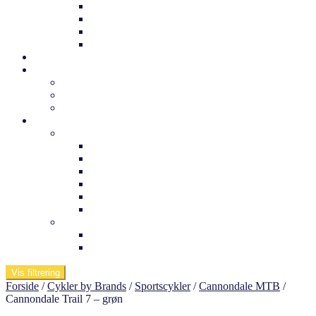
Trek børnecykel
Norden børnecykel
MBK Børnecykel
Vii børnecykel
Det sker
Udlejning
Cykelkufferter til udlejning
Cykeludlejning
Værktøj og tuning
Information
Butikken
Om os
Medarbejdere
Ofte stillede spørgsmål
Arnfreds cykelcenter
Kontakt os
Værksted
Viden om
Dæktryk
Køb af elcykel
Vis filtrering
Forside
/
Cykler by Brands
/
Sportscykler
/
Cannondale MTB
/
Cannondale Trail 7 – grøn