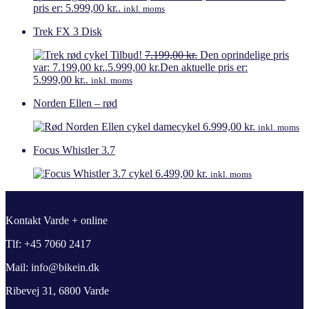
pris er: 5.999,00 kr..
inkl. moms
Trek FX 3 Disk
Tilbud!
7.199,00
kr.
Den oprindelige pris
var: 7.199,00 kr..
5.999,00
kr.
Den aktuelle pris er:
5.999,00 kr..
inkl. moms
Norden Ellen – rød
6.999,00
kr.
inkl. moms
Focus Whistler 3.7
6.499,00
kr.
inkl. moms
Kontakt Varde + online
Tlf: +45 7060 2417
Mail: info@bikein.dk
Ribevej 31, 6800 Varde