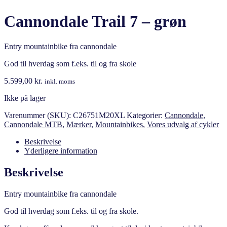
Cannondale Trail 7 – grøn
Entry mountainbike fra cannondale
God til hverdag som f.eks. til og fra skole
5.599,00
kr.
inkl. moms
Ikke på lager
Varenummer (SKU):
C26751M20XL
Kategorier:
Cannondale
,
Cannondale MTB
,
Mærker
,
Mountainbikes
,
Vores udvalg af cykler
Beskrivelse
Yderligere information
Beskrivelse
Entry mountainbike fra cannondale
God til hverdag som f.eks. til og fra skole.