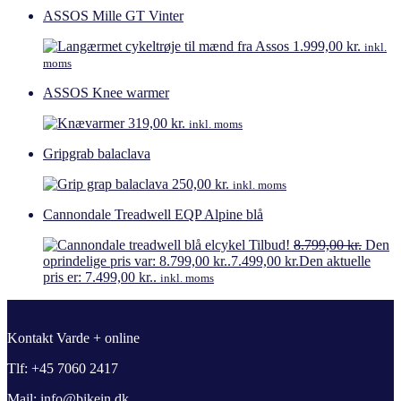
ASSOS Mille GT Vinter
1.999,00
kr.
inkl.
moms
ASSOS Knee warmer
319,00
kr.
inkl. moms
Gripgrab balaclava
250,00
kr.
inkl. moms
Cannondale Treadwell EQP Alpine blå
Tilbud!
8.799,00
kr.
Den
oprindelige pris var: 8.799,00 kr..
7.499,00
kr.
Den aktuelle
pris er: 7.499,00 kr..
inkl. moms
Kontakt Varde + online
Tlf: +45 7060 2417
Mail: info@bikein.dk