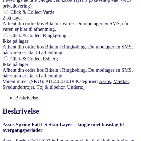
Leveringsmetode vælges ved kassen (GLS pakkeshop eller GLS
privatlevering)
Click & Collect Varde
2 på lager
Afhent din ordre hos Bikein i Varde. Du modtager en SMS, når
varen er klar til afhentning.
Click & Collect Ringkøbing
Ikke på lager
Afhent din ordre hos Bikein i Ringkøbing. Du modtager en SMS,
når varen er klar til afhentning.
Click & Collect Esbjerg
Ikke på lager
Afhent din ordre hos Bikein i Ringkøbing. Du modtager en SMS,
når varen er klar til afhentning.
Varenummer (SKU):
P11.40.434.18
Kategorier:
Assos
,
Mærker
,
Svedundertrøjer
,
Tøj & tilbehør
,
Undertøj
Beskrivelse
Beskrivelse
Assos Spring Fall LS Skin Layer – langærmet basislag til
overgangsperioder
Assos Spring Fall LS Skin Layer er udviklet til de kølige forårs- og