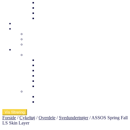
Trek børnecykel
Norden børnecykel
MBK Børnecykel
Vii børnecykel
Det sker
Udlejning
Cykelkufferter til udlejning
Cykeludlejning
Værktøj og tuning
Information
Butikken
Om os
Medarbejdere
Ofte stillede spørgsmål
Arnfreds cykelcenter
Kontakt os
Værksted
Viden om
Dæktryk
Køb af elcykel
Vis filtrering
Forside
/
Cykeltøj
/
Overdele
/
Svedundertrøjer
/
ASSOS Spring Fall
LS Skin Layer