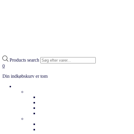
Products search
0
Din indkøbskurv er tom
Cykler
Hverdag
Citybikes
Klassiske cykler
Bycykler
Ladcykler
Elcykler
Dame elcykler
Herre elcykler